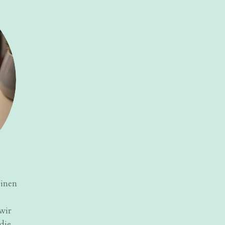
einen
wir
die