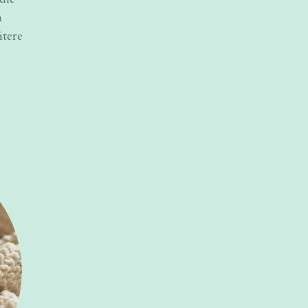
n
itere